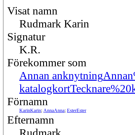
Visat namn
Rudmark Karin
Signatur
K.R.
Förekommer som
Annan anknytning
Annan
katalogkort
Tecknare%20k
Förnamn
Karin
Karin
;
Anna
Anna
;
Ester
Ester
Efternamn
Rudmark