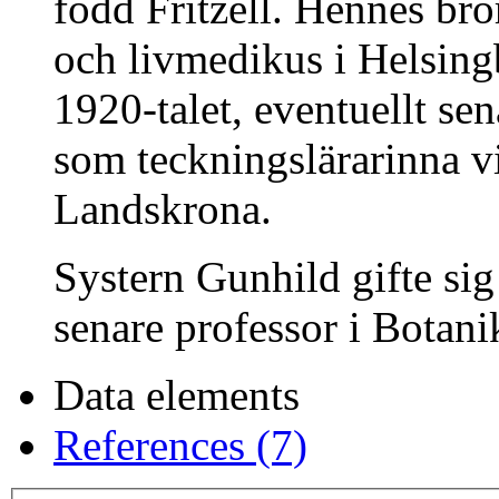
född Fritzell. Hennes br
och livmedikus i Helsin
1920-talet, eventuellt se
som teckningslärarinna v
Landskrona.
Systern Gunhild gifte s
senare professor i Botani
Data elements
References (7)