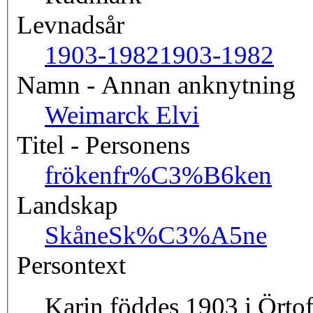
Levnadsår
1903-1982
1903-1982
Namn - Annan anknytning
Weimarck Elvi
Titel - Personens
fröken
fr%C3%B6ken
Landskap
Skåne
Sk%C3%A5ne
Persontext
Karin föddes 1903 i Örtof