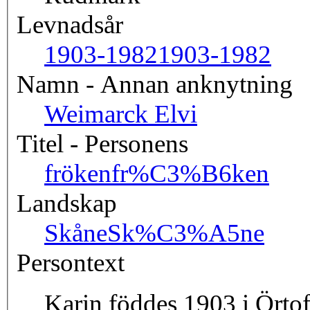
Levnadsår
1903-1982
1903-1982
Namn - Annan anknytning
Weimarck Elvi
Titel - Personens
fröken
fr%C3%B6ken
Landskap
Skåne
Sk%C3%A5ne
Persontext
Karin föddes 1903 i Örtof