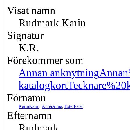
Visat namn
Rudmark Karin
Signatur
K.R.
Förekommer som
Annan anknytning
Annan
katalogkort
Tecknare%20k
Förnamn
Karin
Karin
;
Anna
Anna
;
Ester
Ester
Efternamn
Rudmark