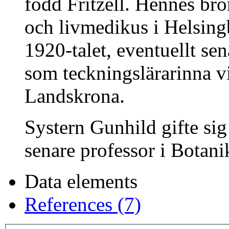
född Fritzell. Hennes br
och livmedikus i Helsin
1920-talet, eventuellt se
som teckningslärarinna v
Landskrona.
Systern Gunhild gifte s
senare professor i Botani
Data elements
References (7)