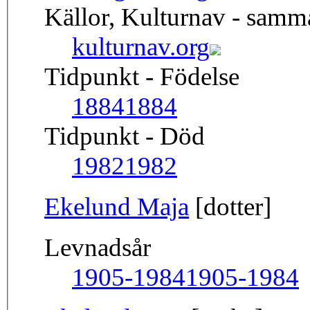
Källor, Kulturnav - sam
kulturnav.org
Tidpunkt - Födelse
1884
1884
Tidpunkt - Död
1982
1982
Ekelund Maja
[dotter]
Levnadsår
1905-1984
1905-1984