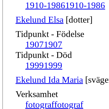
1910-1986
1910-1986
Ekelund Elsa
[dotter]
Tidpunkt - Födelse
1907
1907
Tidpunkt - Död
1999
1999
Ekelund Ida Maria
[sväge
Verksamhet
fotograf
fotograf