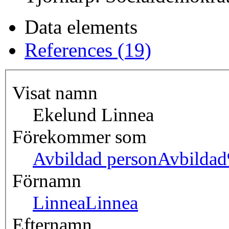
Data elements
References (19)
Visat namn
Ekelund Linnea
Förekommer som
Avbildad person
Avbilda
Förnamn
Linnea
Linnea
Efternamn