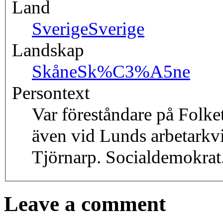
Land
Sverige
Sverige
Landskap
Skåne
Sk%C3%A5ne
Persontext
Var föreståndare på Folk
även vid Lunds arbetarkv
Tjörnarp. Socialdemokrat
Leave a comment