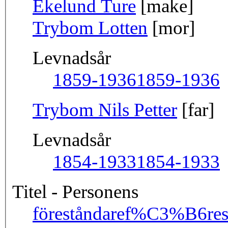
Ekelund Ture
[make]
Trybom Lotten
[mor]
Levnadsår
1859-1936
1859-1936
Trybom Nils Petter
[far]
Levnadsår
1854-1933
1854-1933
Titel - Personens
föreståndare
f%C3%B6re