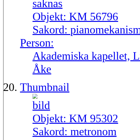
Objekt:
KM 56796
Sakord:
pianomekanis
Person:
Akademiska kapellet, L
Åke
Thumbnail
Objekt:
KM 95302
Sakord:
metronom