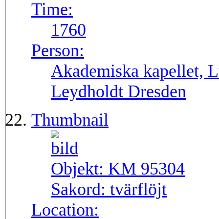
Time:
1760
Person:
Akademiska kapellet, L
Leydholdt Dresden
Thumbnail
Objekt:
KM 95304
Sakord:
tvärflöjt
Location: