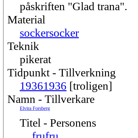
påskriften "Glad trana".
Material
socker
socker
Teknik
pikerat
Tidpunkt - Tillverkning
1936
1936
[troligen]
Namn - Tillverkare
Elvira Forsberg
Titel - Personens
fru
fru