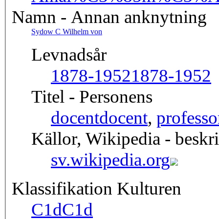
Namn - Annan anknytning
Sydow C Wilhelm von
Levnadsår
1878-1952
1878-1952
Titel - Personens
docent
docent
,
professo
Källor, Wikipedia - beskr
sv.wikipedia.org
Klassifikation Kulturen
C1d
C1d