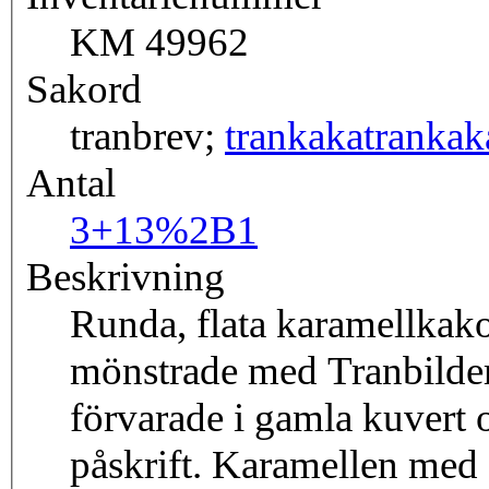
KM 49962
Sakord
tranbrev;
trankaka
trankak
Antal
3+1
3%2B1
Beskrivning
Runda, flata karamellkak
mönstrade med Tranbilder,
förvarade i gamla kuvert
påskrift. Karamellen med 