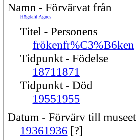
Namn - Förvärvat från
Högdahl Agnes
Titel - Personens
fröken
fr%C3%B6ken
Tidpunkt - Födelse
1871
1871
Tidpunkt - Död
1955
1955
Datum - Förvärv till museet
1936
1936
[?]