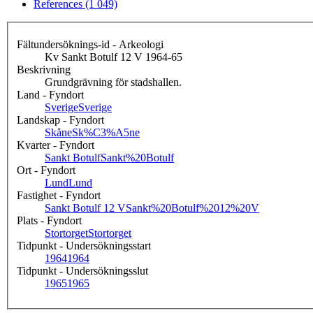
References (1 049)
Fältundersöknings-id - Arkeologi
Kv Sankt Botulf 12 V 1964-65
Beskrivning
Grundgrävning för stadshallen.
Land - Fyndort
Sverige
Sverige
Landskap - Fyndort
Skåne
Sk%C3%A5ne
Kvarter - Fyndort
Sankt Botulf
Sankt%20Botulf
Ort - Fyndort
Lund
Lund
Fastighet - Fyndort
Sankt Botulf 12 V
Sankt%20Botulf%2012%20V
Plats - Fyndort
Stortorget
Stortorget
Tidpunkt - Undersökningsstart
1964
1964
Tidpunkt - Undersökningsslut
1965
1965