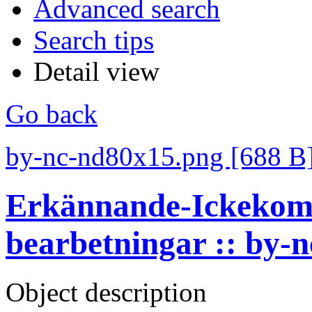
Advanced search
Search tips
Detail view
Go back
by-nc-nd80x15.png [688 B
Erkännande-Ickekomm
bearbetningar :: by-
Object description