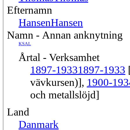
Efternamn
Hansen
Hansen
Namn - Annan anknytning
KSAL
Årtal - Verksamhet
1897-1933
1897-1933
[
vävkursen)],
1900-193
och metallslöjd]
Land
Danmark