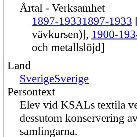
Årtal - Verksamhet
1897-1933
1897-1933
[
vävkursen)],
1900-193
och metallslöjd]
Land
Sverige
Sverige
Persontext
Elev vid KSALs textila v
dessutom konservering av
samlingarna.