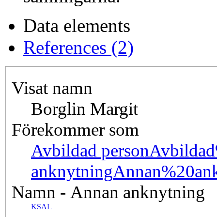
Data elements
References (2)
Visat namn
Borglin Margit
Förekommer som
Avbildad person
Avbilda
anknytning
Annan%20ank
Namn - Annan anknytning
KSAL