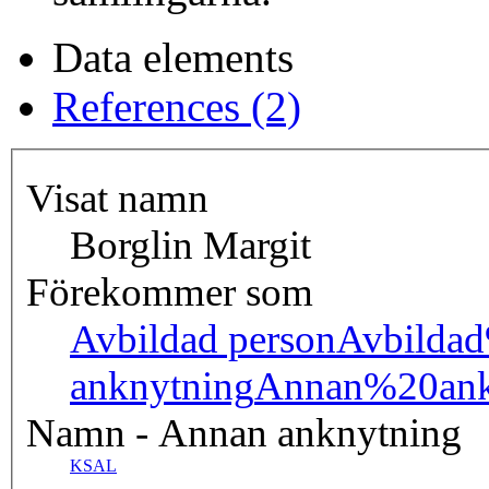
Data elements
References (2)
Visat namn
Borglin Margit
Förekommer som
Avbildad person
Avbilda
anknytning
Annan%20ank
Namn - Annan anknytning
KSAL