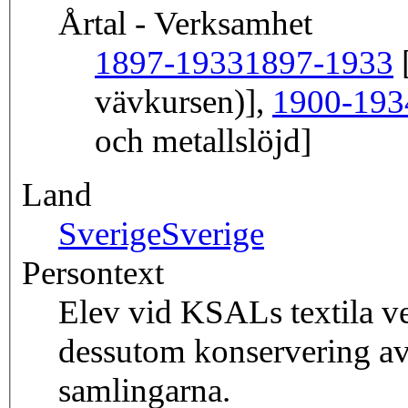
Årtal - Verksamhet
1897-1933
1897-1933
[
vävkursen)],
1900-193
och metallslöjd]
Land
Sverige
Sverige
Persontext
Elev vid KSALs textila v
dessutom konservering av
samlingarna.