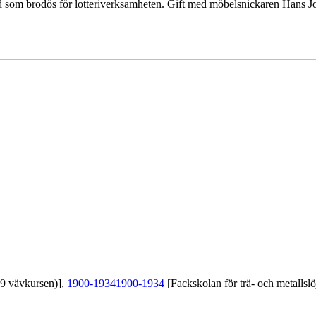
ld som brodös för lotteriverksamheten. Gift med möbelsnickaren Hans
39 vävkursen)],
1900-1934
1900-1934
[Fackskolan för trä- och metallslö