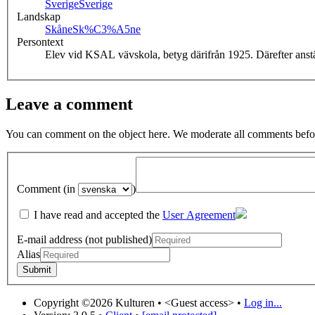
Sverige
Sverige
Landskap
Skåne
Sk%C3%A5ne
Persontext
Elev vid KSAL vävskola, betyg därifrån 1925. Därefter ans
Leave a comment
You can comment on the object here. We moderate all comments befor
Comment (in
)
I have read and accepted the
User Agreement
E-mail address (not published)
Alias
Copyright ©2026 Kulturen •
<Guest access>
•
Log in...