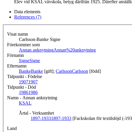
Elev vid KSAL vävskola, betyg därifrån 1925. Därefter anstäl
Data elements
References (7)
Visat namn
Carlsson-Banke Signe
Förekommer som
Annan anknytning
Annan%20anknytning
Förnamn
Signe
Signe
Efternamn
Banke
Banke
[gift];
Carlsson
Carlsson
[född]
Tidpunkt - Födelse
1907
1907
Tidpunkt - Död
1986
1986
Namn - Annan anknytning
KSAL
Årtal - Verksamhet
1897-1933
1897-1933
[Fackskolan för textilslöjd (-19
Land