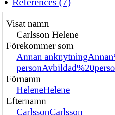
References (7)
Visat namn
Carlsson Helene
Förekommer som
Annan anknytning
Annan
person
Avbildad%20pers
Förnamn
Helene
Helene
Efternamn
Carlsson
Carlsson