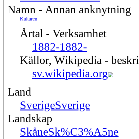
Namn - Annan anknytning
Kulturen
Årtal - Verksamhet
1882-
1882-
Källor, Wikipedia - beskr
sv.wikipedia.org
Land
Sverige
Sverige
Landskap
Skåne
Sk%C3%A5ne