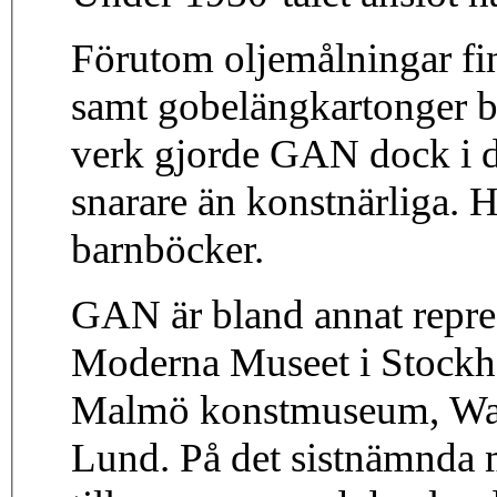
Förutom oljemålningar fi
samt gobelängkartonger bl
verk gjorde GAN dock i de
snarare än konstnärliga. H
barnböcker.
GAN är bland annat repr
Moderna Museet i Stock
Malmö konstmuseum, Wal
Lund. På det sistnämnda