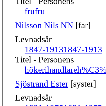
Titel - Personens
fru
fru
Nilsson Nils NN
[far]
Levnadsår
1847-1913
1847-1913
Titel - Personens
hökerihandlare
h%C3%B
Sjöstrand Ester
[syster]
Levnadsår