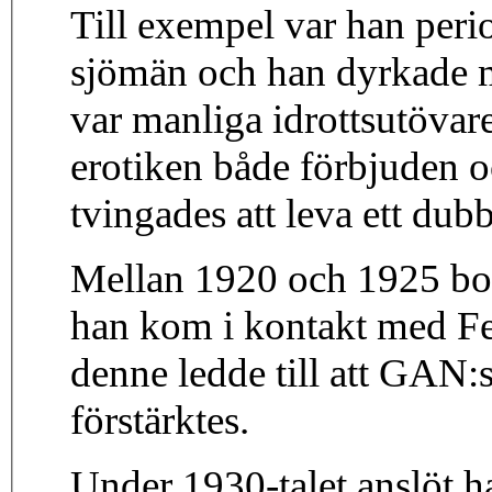
Till exempel var han peri
sjömän och han dyrkade m
var manliga idrottsutövar
erotiken både förbjuden
tvingades att leva ett dubb
Mellan 1920 och 1925 bo
han kom i kontakt med F
denne ledde till att GAN:
förstärktes.
Under 1930-talet anslöt ha