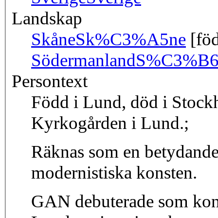
Landskap
Skåne
Sk%C3%A5ne
[föd
Södermanland
S%C3%B6d
Persontext
Född i Lund, död i Stock
Kyrkogården i Lund.;
Räknas som en betydande
modernistiska konsten.
GAN debuterade som kons