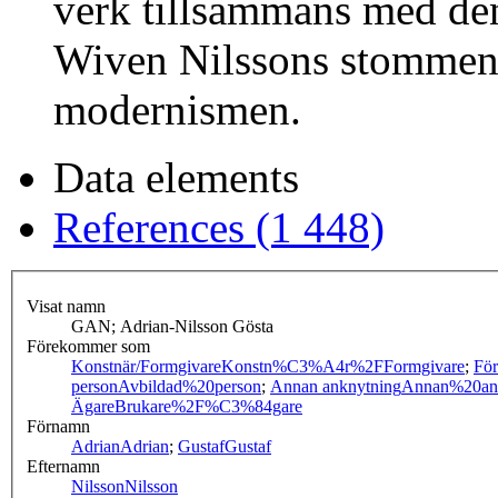
verk tillsammans med de
Wiven Nilssons stommen 
modernismen.
Data elements
References (1 448)
Visat namn
GAN; Adrian-Nilsson Gösta
Förekommer som
Konstnär/Formgivare
Konstn%C3%A4r%2FFormgivare
;
För
person
Avbildad%20person
;
Annan anknytning
Annan%20an
Ägare
Brukare%2F%C3%84gare
Förnamn
Adrian
Adrian
;
Gustaf
Gustaf
Efternamn
Nilsson
Nilsson