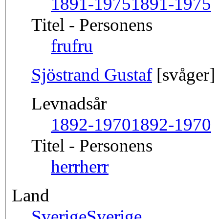
1891-1975
1891-1975
Titel - Personens
fru
fru
Sjöstrand Gustaf
[svåger]
Levnadsår
1892-1970
1892-1970
Titel - Personens
herr
herr
Land
Sverige
Sverige