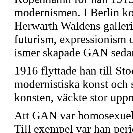
modernismen. I Berlin k
Herwarth Waldens galler
futurism, expressionism 
ismer skapade GAN sedan 
1916 flyttade han till S
modernistiska konst och 
konsten, väckte stor up
Att GAN var homosexuell 
Till exempel var han peri