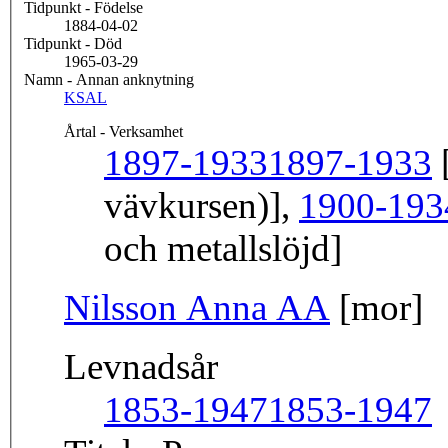
Tidpunkt - Födelse
1884-04-02
Tidpunkt - Död
1965-03-29
Namn - Annan anknytning
KSAL
Årtal - Verksamhet
1897-1933
1897-1933
[
vävkursen)],
1900-193
och metallslöjd]
Nilsson Anna AA
[mor]
Levnadsår
1853-1947
1853-1947