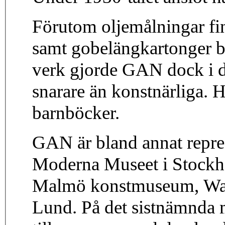
Förutom oljemålningar fi
samt gobelängkartonger bl
verk gjorde GAN dock i de
snarare än konstnärliga. H
barnböcker.
GAN är bland annat repr
Moderna Museet i Stock
Malmö konstmuseum, Wal
Lund. På det sistnämnda