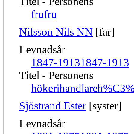
Titel - Personens
fru
fru
Nilsson Nils NN
[far]
Levnadsår
1847-1913
1847-1913
Titel - Personens
hökerihandlare
h%C3%B
Sjöstrand Ester
[syster]
Levnadsår