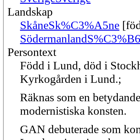
Landskap
Skåne
Sk%C3%A5ne
[föd
Södermanland
S%C3%B6d
Persontext
Född i Lund, död i Stock
Kyrkogården i Lund.;
Räknas som en betydande
modernistiska konsten.
GAN debuterade som kons