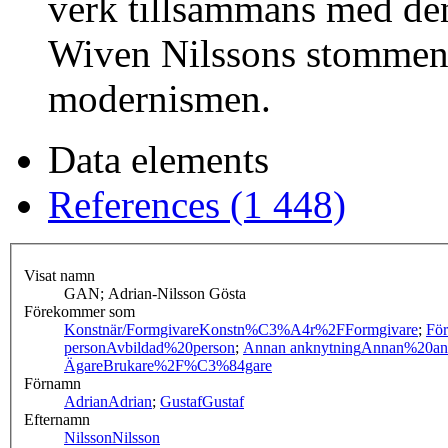
verk tillsammans med de
Wiven Nilssons stommen 
modernismen.
Data elements
References (1 448)
Visat namn
GAN; Adrian-Nilsson Gösta
Förekommer som
Konstnär/Formgivare
Konstn%C3%A4r%2FFormgivare
;
För
person
Avbildad%20person
;
Annan anknytning
Annan%20an
Ägare
Brukare%2F%C3%84gare
Förnamn
Adrian
Adrian
;
Gustaf
Gustaf
Efternamn
Nilsson
Nilsson