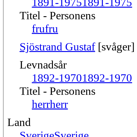
1891-1975
1891-1975
Titel - Personens
fru
fru
Sjöstrand Gustaf
[svåger]
Levnadsår
1892-1970
1892-1970
Titel - Personens
herr
herr
Land
Sverige
Sverige