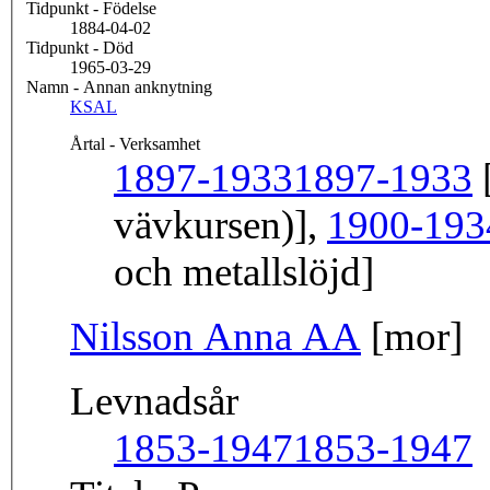
Tidpunkt - Födelse
1884-04-02
Tidpunkt - Död
1965-03-29
Namn - Annan anknytning
KSAL
Årtal - Verksamhet
1897-1933
1897-1933
[
vävkursen)],
1900-193
och metallslöjd]
Nilsson Anna AA
[mor]
Levnadsår
1853-1947
1853-1947