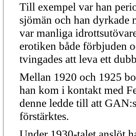
Till exempel var han peri
sjömän och han dyrkade m
var manliga idrottsutövar
erotiken både förbjuden
tvingades att leva ett dubb
Mellan 1920 och 1925 bo
han kom i kontakt med F
denne ledde till att GAN:
förstärktes.
Under 1930-talet anslöt ha