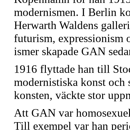
modernismen. I Berlin k
Herwarth Waldens galler
futurism, expressionism 
ismer skapade GAN sedan 
1916 flyttade han till S
modernistiska konst och 
konsten, väckte stor up
Att GAN var homosexuell 
Till exempel var han peri