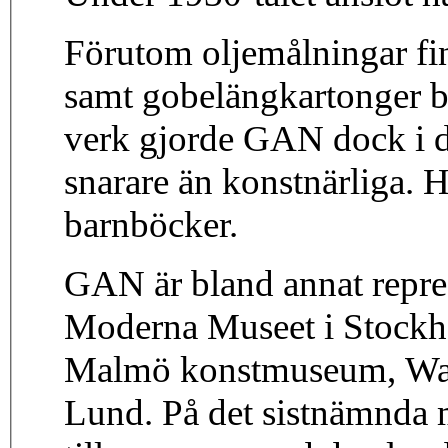
Förutom oljemålningar fi
samt gobelängkartonger bl
verk gjorde GAN dock i de
snarare än konstnärliga. H
barnböcker.
GAN är bland annat repr
Moderna Museet i Stock
Malmö konstmuseum, Wal
Lund. På det sistnämnda