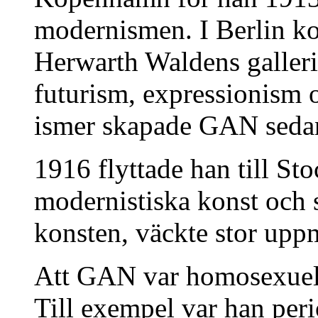
modernismen. I Berlin k
Herwarth Waldens galler
futurism, expressionism 
ismer skapade GAN sedan 
1916 flyttade han till S
modernistiska konst och 
konsten, väckte stor up
Att GAN var homosexuell 
Till exempel var han peri