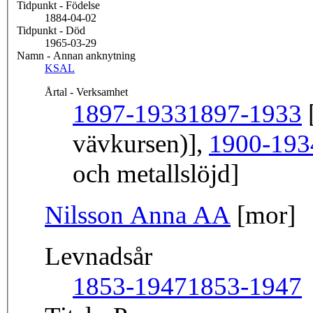
Tidpunkt - Födelse
1884-04-02
Tidpunkt - Död
1965-03-29
Namn - Annan anknytning
KSAL
Årtal - Verksamhet
1897-1933
1897-1933
[
vävkursen)],
1900-193
och metallslöjd]
Nilsson Anna AA
[mor]
Levnadsår
1853-1947
1853-1947