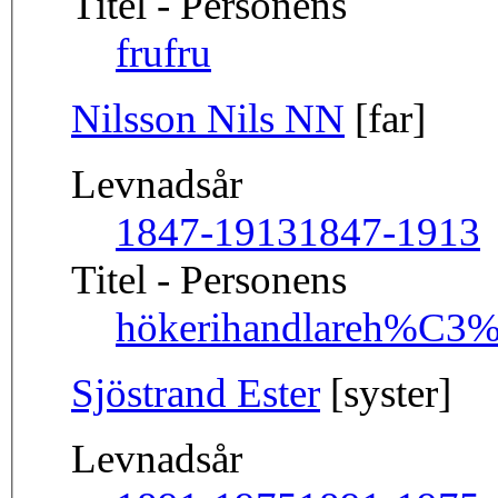
Titel - Personens
fru
fru
Nilsson Nils NN
[far]
Levnadsår
1847-1913
1847-1913
Titel - Personens
hökerihandlare
h%C3%B
Sjöstrand Ester
[syster]
Levnadsår