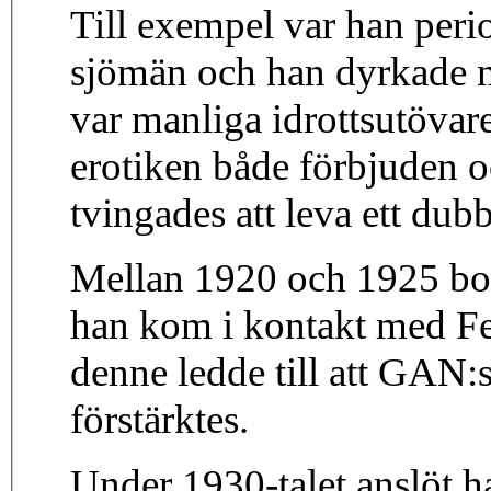
Till exempel var han peri
sjömän och han dyrkade m
var manliga idrottsutövar
erotiken både förbjuden
tvingades att leva ett dubb
Mellan 1920 och 1925 bo
han kom i kontakt med F
denne ledde till att GAN:
förstärktes.
Under 1930-talet anslöt ha