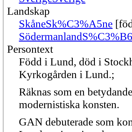
Landskap
Skåne
Sk%C3%A5ne
[föd
Södermanland
S%C3%B6d
Persontext
Född i Lund, död i Stock
Kyrkogården i Lund.;
Räknas som en betydande
modernistiska konsten.
GAN debuterade som kons