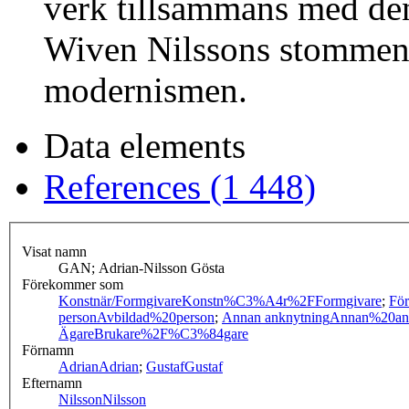
verk tillsammans med de
Wiven Nilssons stommen 
modernismen.
Data elements
References (1 448)
Visat namn
GAN; Adrian-Nilsson Gösta
Förekommer som
Konstnär/Formgivare
Konstn%C3%A4r%2FFormgivare
;
För
person
Avbildad%20person
;
Annan anknytning
Annan%20an
Ägare
Brukare%2F%C3%84gare
Förnamn
Adrian
Adrian
;
Gustaf
Gustaf
Efternamn
Nilsson
Nilsson