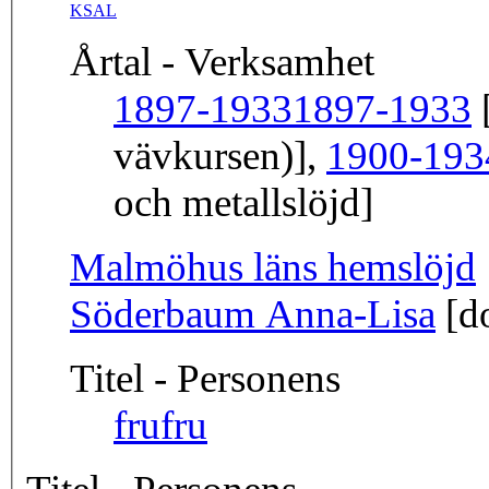
KSAL
Årtal - Verksamhet
1897-1933
1897-1933
[
vävkursen)],
1900-193
och metallslöjd]
Malmöhus läns hemslöjd
Söderbaum Anna-Lisa
[do
Titel - Personens
fru
fru