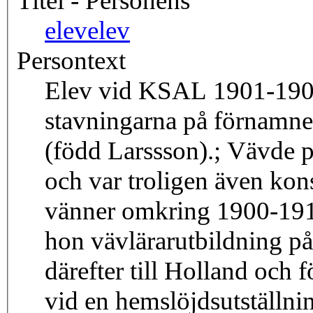
Titel - Personens
elev
elev
Persontext
Elev vid KSAL 1901-190
stavningarna på förnamne
(född Larssson).; Vävde 
och var troligen även kon
vänner omkring 1900-19
hon vävlärarutbildning p
därefter till Holland och
vid en hemslöjdsutställni