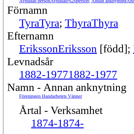
Avbildad person
Avbildad%20person
;
Annan anknytning
Ann
Förnamn
Tyra
Tyra
;
Thyra
Thyra
Efternamn
Eriksson
Eriksson
[född];
Levnadsår
1882-1977
1882-1977
Namn - Annan anknytning
Föreningen Handarbetets Vänner
Årtal - Verksamhet
1874-
1874-