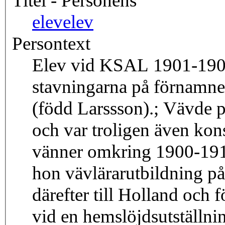
Titel - Personens
elev
elev
Persontext
Elev vid KSAL 1901-190
stavningarna på förnamne
(född Larssson).; Vävde 
och var troligen även kon
vänner omkring 1900-19
hon vävlärarutbildning p
därefter till Holland och
vid en hemslöjdsutställni