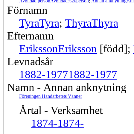
Avbildad person
Avbildad%20person
;
Annan anknytning
Ann
Förnamn
Tyra
Tyra
;
Thyra
Thyra
Efternamn
Eriksson
Eriksson
[född];
Levnadsår
1882-1977
1882-1977
Namn - Annan anknytning
Föreningen Handarbetets Vänner
Årtal - Verksamhet
1874-
1874-