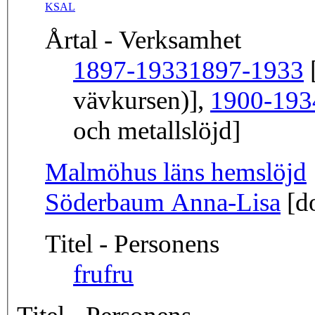
KSAL
Årtal - Verksamhet
1897-1933
1897-1933
[
vävkursen)],
1900-193
och metallslöjd]
Malmöhus läns hemslöjd
Söderbaum Anna-Lisa
[do
Titel - Personens
fru
fru