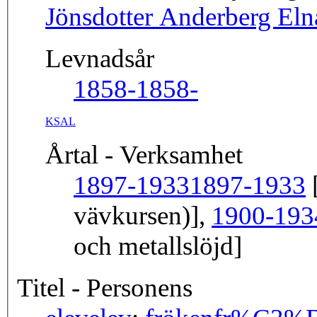
Jönsdotter Anderberg Eln
Levnadsår
1858-
1858-
KSAL
Årtal - Verksamhet
1897-1933
1897-1933
[
vävkursen)],
1900-193
och metallslöjd]
Titel - Personens