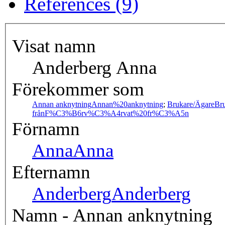
References (9)
Visat namn
Anderberg Anna
Förekommer som
Annan anknytning
Annan%20anknytning
;
Brukare/Ägare
Br
från
F%C3%B6rv%C3%A4rvat%20fr%C3%A5n
Förnamn
Anna
Anna
Efternamn
Anderberg
Anderberg
Namn - Annan anknytning