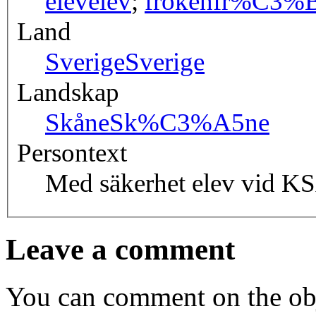
elev
elev
;
fröken
fr%C3%B
Land
Sverige
Sverige
Landskap
Skåne
Sk%C3%A5ne
Persontext
Med säkerhet elev vid K
Leave a comment
You can comment on the obj