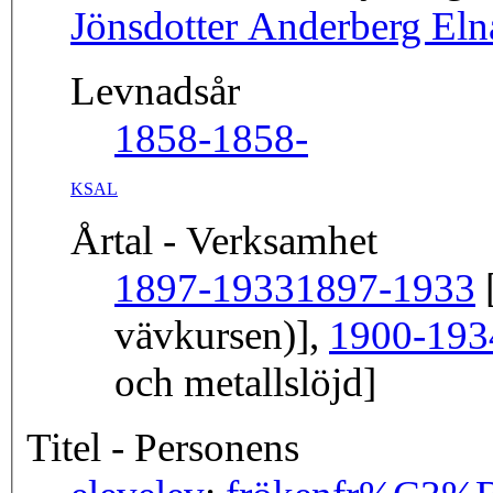
Jönsdotter Anderberg Eln
Levnadsår
1858-
1858-
KSAL
Årtal - Verksamhet
1897-1933
1897-1933
[
vävkursen)],
1900-193
och metallslöjd]
Titel - Personens