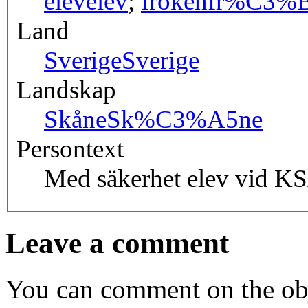
elev
elev
;
fröken
fr%C3%B
Land
Sverige
Sverige
Landskap
Skåne
Sk%C3%A5ne
Persontext
Med säkerhet elev vid K
Leave a comment
You can comment on the obj