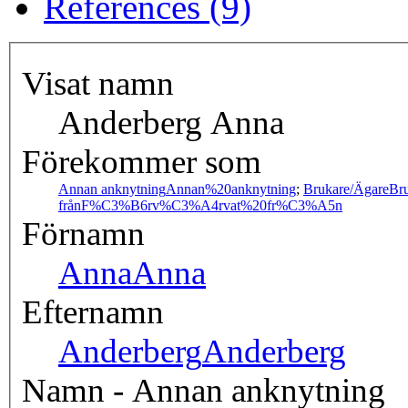
References (9)
Visat namn
Anderberg Anna
Förekommer som
Annan anknytning
Annan%20anknytning
;
Brukare/Ägare
Br
från
F%C3%B6rv%C3%A4rvat%20fr%C3%A5n
Förnamn
Anna
Anna
Efternamn
Anderberg
Anderberg
Namn - Annan anknytning