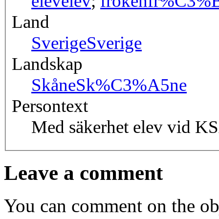
elev
elev
;
fröken
fr%C3%B
Land
Sverige
Sverige
Landskap
Skåne
Sk%C3%A5ne
Persontext
Med säkerhet elev vid K
Leave a comment
You can comment on the obj