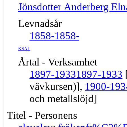
Jönsdotter Anderberg Eln
Levnadsår
1858-
1858-
KSAL
Årtal - Verksamhet
1897-1933
1897-1933
[
vävkursen)],
1900-193
och metallslöjd]
Titel - Personens