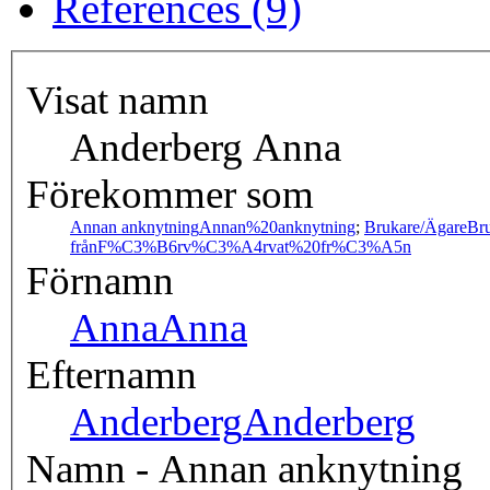
References (9)
Visat namn
Anderberg Anna
Förekommer som
Annan anknytning
Annan%20anknytning
;
Brukare/Ägare
Br
från
F%C3%B6rv%C3%A4rvat%20fr%C3%A5n
Förnamn
Anna
Anna
Efternamn
Anderberg
Anderberg
Namn - Annan anknytning