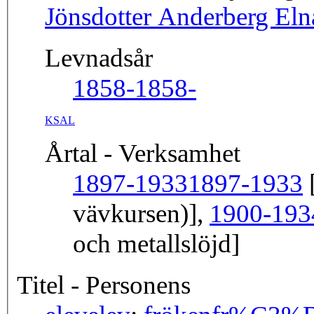
Jönsdotter Anderberg Eln
Levnadsår
1858-
1858-
KSAL
Årtal - Verksamhet
1897-1933
1897-1933
[
vävkursen)],
1900-193
och metallslöjd]
Titel - Personens