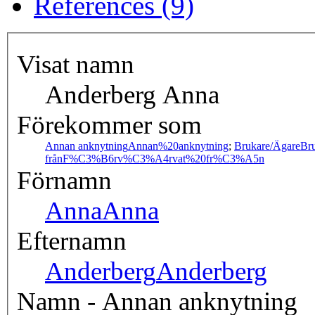
References (9)
Visat namn
Anderberg Anna
Förekommer som
Annan anknytning
Annan%20anknytning
;
Brukare/Ägare
Br
från
F%C3%B6rv%C3%A4rvat%20fr%C3%A5n
Förnamn
Anna
Anna
Efternamn
Anderberg
Anderberg
Namn - Annan anknytning