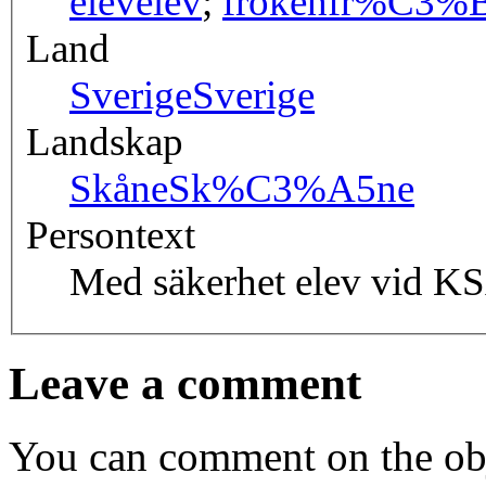
elev
elev
;
fröken
fr%C3%B
Land
Sverige
Sverige
Landskap
Skåne
Sk%C3%A5ne
Persontext
Med säkerhet elev vid K
Leave a comment
You can comment on the obj