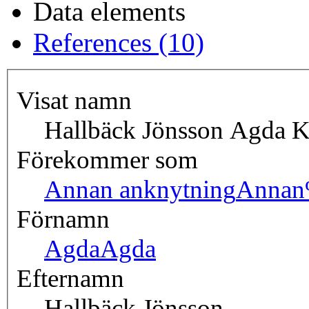
Data elements
References (10)
Visat namn
Hallbäck Jönsson Agda 
Förekommer som
Annan anknytning
Annan
Förnamn
Agda
Agda
Efternamn
Hallbäck Jönsson