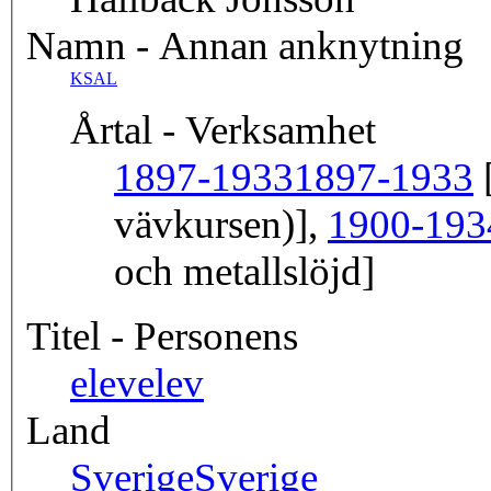
Namn - Annan anknytning
KSAL
Årtal - Verksamhet
1897-1933
1897-1933
[
vävkursen)],
1900-193
och metallslöjd]
Titel - Personens
elev
elev
Land
Sverige
Sverige