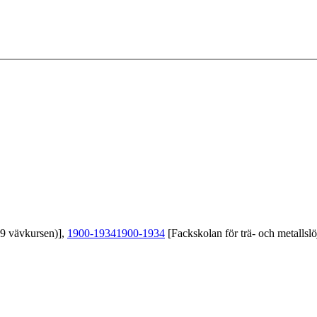
39 vävkursen)],
1900-1934
1900-1934
[Fackskolan för trä- och metallslö