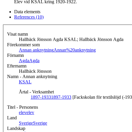
Elev vid KSAL kring 1920-1922.
Data elements
References (10)
Visat namn
Hallbäck Jönsson Agda KSAL; Hallbäck Jönsson Agda
Förekommer som
Annan anknytning
Annan%20anknytning
Förnamn
Agda
Agda
Efternamn
Hallbäck Jönsson
Namn - Annan anknytning
KSAL
Årtal - Verksamhet
1897-1933
1897-1933
[Fackskolan för textilslöjd (-19
Titel - Personens
elev
elev
Land
Sverige
Sverige
Landskap