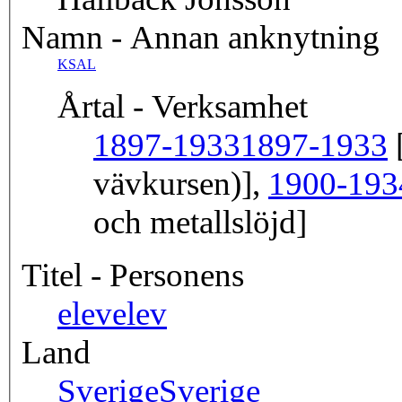
Namn - Annan anknytning
KSAL
Årtal - Verksamhet
1897-1933
1897-1933
[
vävkursen)],
1900-193
och metallslöjd]
Titel - Personens
elev
elev
Land
Sverige
Sverige