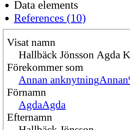
Data elements
References (10)
Visat namn
Hallbäck Jönsson Agda 
Förekommer som
Annan anknytning
Annan
Förnamn
Agda
Agda
Efternamn
Hallbäck Jönsson