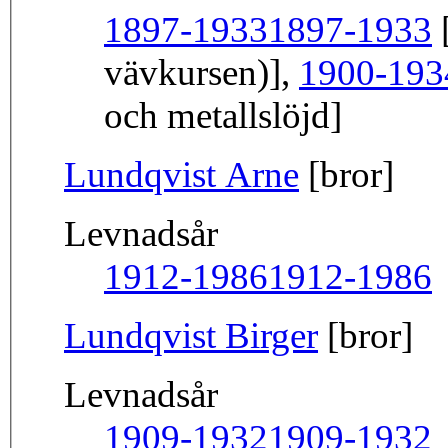
1897-1933
1897-1933
[
vävkursen)],
1900-193
och metallslöjd]
Lundqvist Arne
[bror]
Levnadsår
1912-1986
1912-1986
Lundqvist Birger
[bror]
Levnadsår
1909-1932
1909-1932