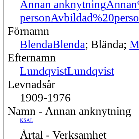
Annan anknytning
Annan
person
Avbildad%20pers
Förnamn
Blenda
Blenda
; Blända;
M
Efternamn
Lundqvist
Lundqvist
Levnadsår
1909-1976
Namn - Annan anknytning
KSAL
Årtal - Verksamhet