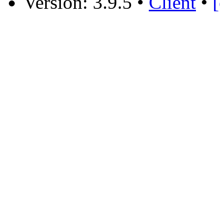
Version: 3.9.5
•
Client
•