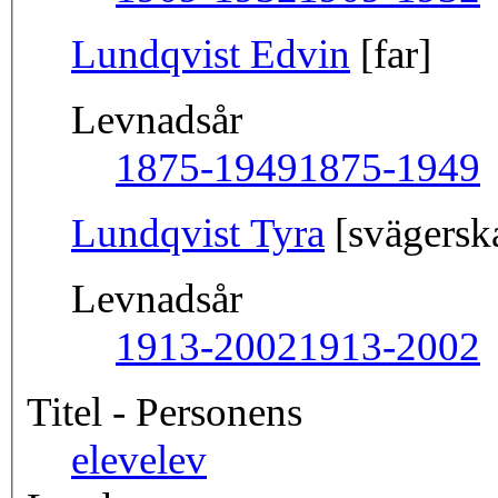
Lundqvist Edvin
[far]
Levnadsår
1875-1949
1875-1949
Lundqvist Tyra
[svägersk
Levnadsår
1913-2002
1913-2002
Titel - Personens
elev
elev