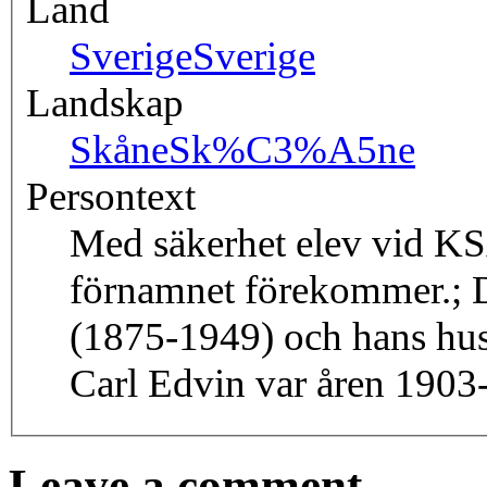
Land
Sverige
Sverige
Landskap
Skåne
Sk%C3%A5ne
Persontext
Med säkerhet elev vid K
förnamnet förekommer.; D
(1875-1949) och hans hus
Carl Edvin var åren 1903-
Leave a comment