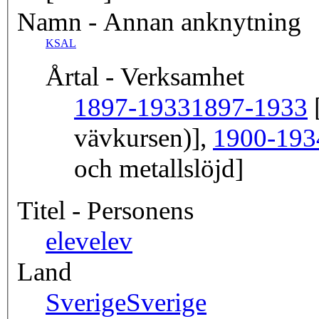
Namn - Annan anknytning
KSAL
Årtal - Verksamhet
1897-1933
1897-1933
[
vävkursen)],
1900-193
och metallslöjd]
Titel - Personens
elev
elev
Land
Sverige
Sverige