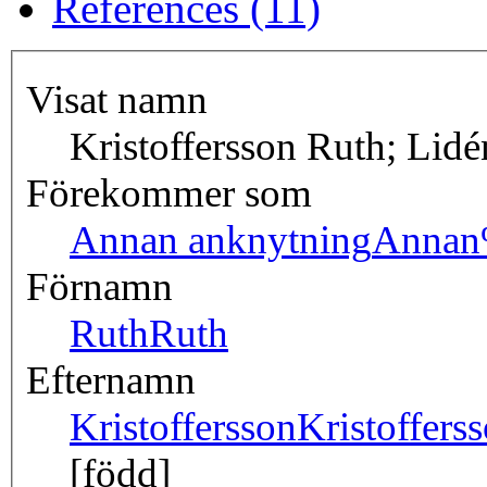
References (11)
Visat namn
Kristoffersson Ruth; Lid
Förekommer som
Annan anknytning
Annan
Förnamn
Ruth
Ruth
Efternamn
Kristoffersson
Kristoffers
[född]