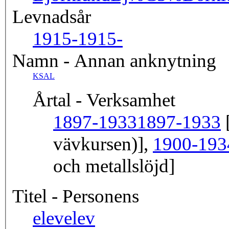
Levnadsår
1915-
1915-
Namn - Annan anknytning
KSAL
Årtal - Verksamhet
1897-1933
1897-1933
[
vävkursen)],
1900-193
och metallslöjd]
Titel - Personens
elev
elev