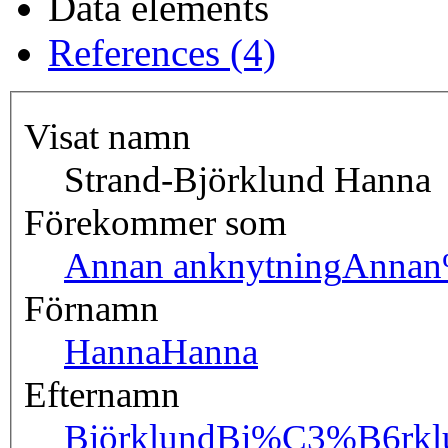
Data elements
References (4)
Visat namn
Strand-Björklund Hanna
Förekommer som
Annan anknytning
Annan
Förnamn
Hanna
Hanna
Efternamn
Björklund
Bj%C3%B6rkl