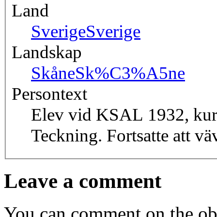
Land
Sverige
Sverige
Landskap
Skåne
Sk%C3%A5ne
Persontext
Elev vid KSAL 1932, kur
Teckning. Fortsatte att väv
Leave a comment
You can comment on the obj