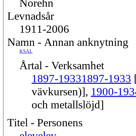
Norehn
Levnadsår
1911-2006
Namn - Annan anknytning
KSAL
Årtal - Verksamhet
1897-1933
1897-1933
[
vävkursen)],
1900-193
och metallslöjd]
Titel - Personens
elev
elev