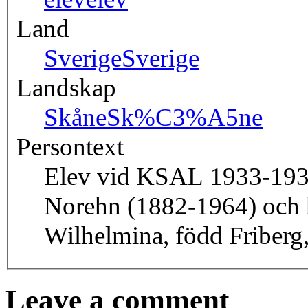
Land
Sverige
Sverige
Landskap
Skåne
Sk%C3%A5ne
Persontext
Elev vid KSAL 1933-1934.
Norehn (1882-1964) och
Wilhelmina, född Friberg
Leave a comment