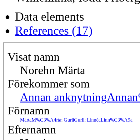
Data elements
References (17)
Visat namn
Norehn Märta
Förekommer som
Annan anknytning
Annan
Förnamn
Märta
M%C3%A4rta
;
Gurli
Gurli
;
Linnéa
Linn%C3%A9a
Efternamn