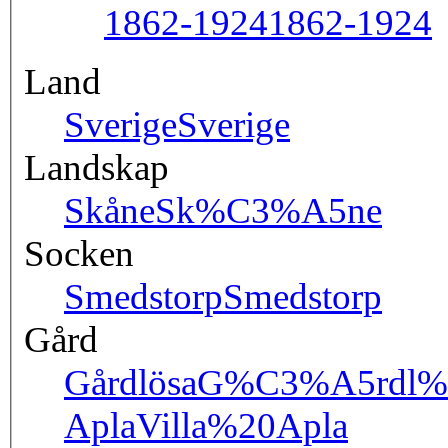
1862-1924
1862-1924
Land
Sverige
Sverige
Landskap
Skåne
Sk%C3%A5ne
Socken
Smedstorp
Smedstorp
Gård
Gårdlösa
G%C3%A5rdl%
Apla
Villa%20Apla