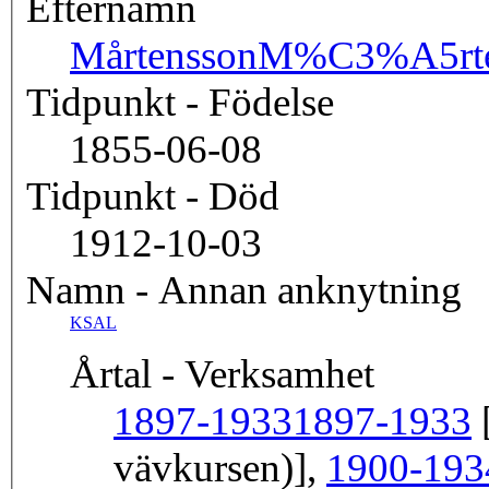
Efternamn
Mårtensson
M%C3%A5rte
Tidpunkt - Födelse
1855-06-08
Tidpunkt - Död
1912-10-03
Namn - Annan anknytning
KSAL
Årtal - Verksamhet
1897-1933
1897-1933
[
vävkursen)],
1900-193