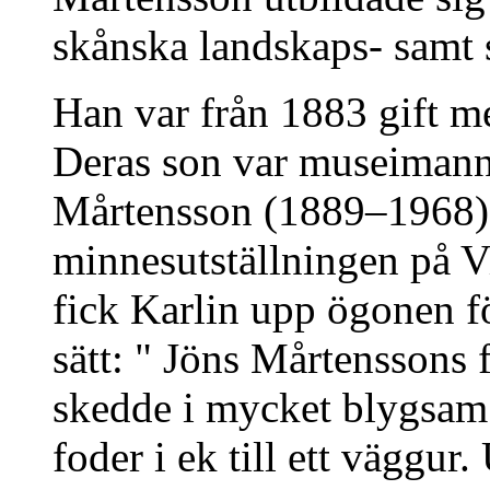
skånska landskaps- samt s
Han var från 1883 gift 
Deras son var museimann
Mårtensson (1889–1968). 
minnesutställningen på V
fick Karlin upp ögonen f
sätt: " Jöns Mårtenssons 
skedde i mycket blygsam s
foder i ek till ett väggur.