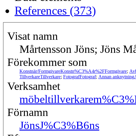
References (373)
Visat namn
Mårtensson Jöns; Jöns M
Förekommer som
Konstnär/Formgivare
Konstn%C3%A4r%2FFormgivare
;
Avb
Tillverkare
Tillverkare
;
Fotograf
Fotograf
;
Annan anknytning
Verksamhet
möbeltillverkare
m%C3%B6
Förnamn
Jöns
J%C3%B6ns