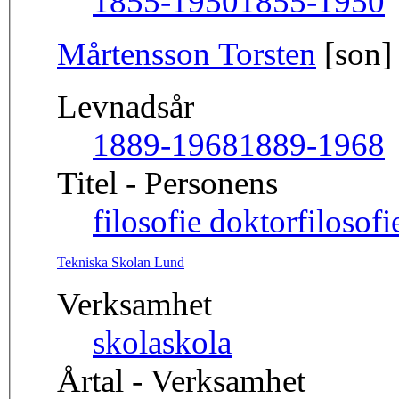
1855-1950
1855-1950
Mårtensson Torsten
[son]
Levnadsår
1889-1968
1889-1968
Titel - Personens
filosofie doktor
filosof
Tekniska Skolan Lund
Verksamhet
skola
skola
Årtal - Verksamhet