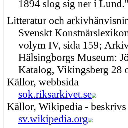
1894 slog sig ner i Lund.
Litteratur och arkivhänvisni
Svenskt Konstnärslexiko
volym IV, sida 159; Arki
Hälsingborgs Museum: Jö
Katalog, Vikingsberg 28 
Källor, webbsida
sok.riksarkivet.se
Källor, Wikipedia - beskrivs
sv.wikipedia.org