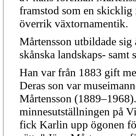
framstod som en skickli
överrik växtornamentik.
Mårtensson utbildade sig 
skånska landskaps- samt s
Han var från 1883 gift m
Deras son var museimanne
Mårtensson (1889–1968). I
minnesutställningen på V
fick Karlin upp ögonen fö