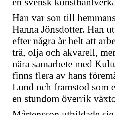
en svensk konsthantverka
Han var son till hemman
Hanna Jönsdotter. Han ut
efter några år helt att ar
trä, olja och akvarell, m
nära samarbete med Kultu
finns flera av hans förem
Lund och framstod som e
en stundom överrik växt
Mårtensson utbildade sig 