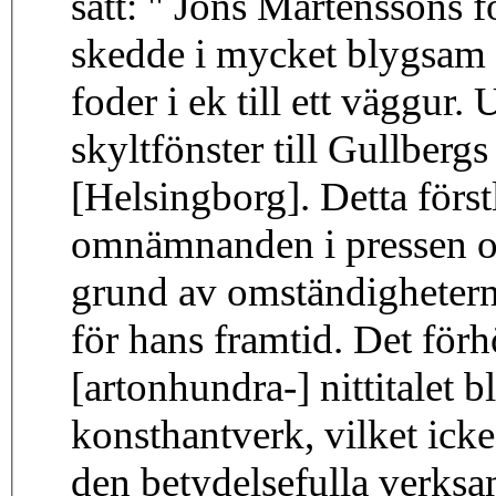
sätt: " Jöns Mårtenssons f
skedde i mycket blygsam sk
foder i ek till ett väggur. 
skyltfönster till Gullbergs
[Helsingborg]. Detta först
omnämnanden i pressen och
grund av omständighetern
för hans framtid. Det förh
[artonhundra-] nittitalet 
konsthantverk, vilket ick
den betydelsefulla verksa