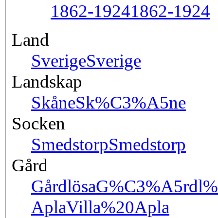
1862-1924
1862-1924
Land
Sverige
Sverige
Landskap
Skåne
Sk%C3%A5ne
Socken
Smedstorp
Smedstorp
Gård
Gårdlösa
G%C3%A5rdl%
Apla
Villa%20Apla