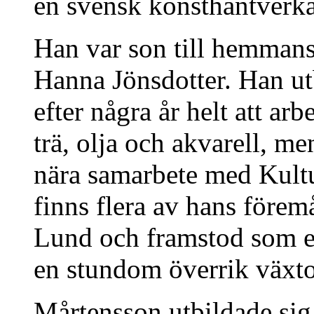
en svensk konsthantverka
Han var son till hemman
Hanna Jönsdotter. Han ut
efter några år helt att ar
trä, olja och akvarell, m
nära samarbete med Kultu
finns flera av hans förem
Lund och framstod som e
en stundom överrik växt
Mårtensson utbildade sig 