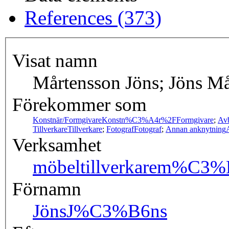
References (373)
Visat namn
Mårtensson Jöns; Jöns M
Förekommer som
Konstnär/Formgivare
Konstn%C3%A4r%2FFormgivare
;
Avb
Tillverkare
Tillverkare
;
Fotograf
Fotograf
;
Annan anknytning
Verksamhet
möbeltillverkare
m%C3%B6
Förnamn
Jöns
J%C3%B6ns