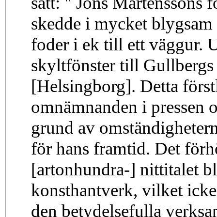
sätt: " Jöns Mårtenssons f
skedde i mycket blygsam sk
foder i ek till ett väggur. 
skyltfönster till Gullbergs
[Helsingborg]. Detta först
omnämnanden i pressen och
grund av omständighetern
för hans framtid. Det förh
[artonhundra-] nittitalet 
konsthantverk, vilket ick
den betydelsefulla verksa