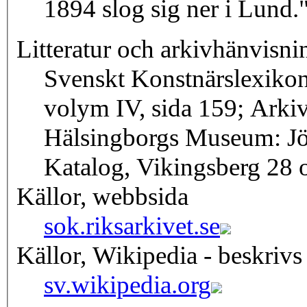
1894 slog sig ner i Lund.
Litteratur och arkivhänvisni
Svenskt Konstnärslexiko
volym IV, sida 159; Arki
Hälsingborgs Museum: Jö
Katalog, Vikingsberg 28 
Källor, webbsida
sok.riksarkivet.se
Källor, Wikipedia - beskrivs
sv.wikipedia.org