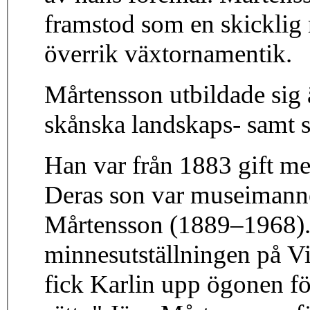
framstod som en skickli
överrik växtornamentik.
Mårtensson utbildade sig 
skånska landskaps- samt s
Han var från 1883 gift m
Deras son var museimanne
Mårtensson (1889–1968). I
minnesutställningen på V
fick Karlin upp ögonen fö