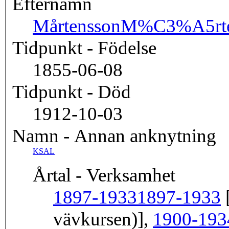
Efternamn
Mårtensson
M%C3%A5rte
Tidpunkt - Födelse
1855-06-08
Tidpunkt - Död
1912-10-03
Namn - Annan anknytning
KSAL
Årtal - Verksamhet
1897-1933
1897-1933
[
vävkursen)],
1900-193