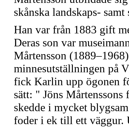
skånska landskaps- samt s
Han var från 1883 gift 
Deras son var museimann
Mårtensson (1889–1968). 
minnesutställningen på V
fick Karlin upp ögonen f
sätt: " Jöns Mårtenssons 
skedde i mycket blygsam s
foder i ek till ett väggur.