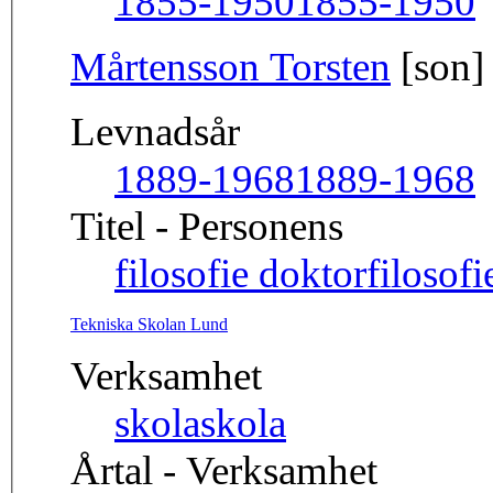
1855-1950
1855-1950
Mårtensson Torsten
[son]
Levnadsår
1889-1968
1889-1968
Titel - Personens
filosofie doktor
filosof
Tekniska Skolan Lund
Verksamhet
skola
skola
Årtal - Verksamhet