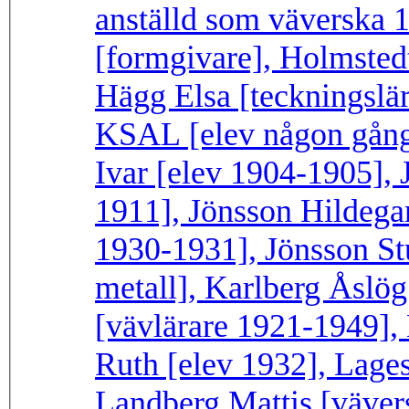
anställd som väverska 
[formgivare], Holmstedt 
Hägg Elsa [teckningslä
KSAL [elev någon gång
Ivar [elev 1904-1905], 
1911], Jönsson Hildegar
1930-1931], Jönsson St
metall], Karlberg Åslö
[vävlärare 1921-1949], 
Ruth [elev 1932], Lages
Landberg Mattis [vävers