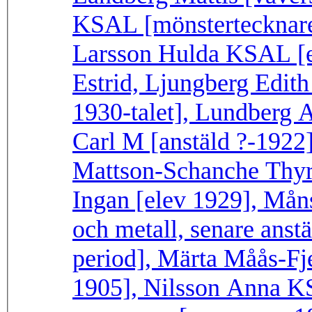
KSAL [mönstertecknare 
Larsson Hulda KSAL [el
Estrid, Ljungberg Edith
1930-talet], Lundberg 
Carl M [anstäld ?-1922]
Mattson-Schanche Thyra
Ingan [elev 1929], Måns
och metall, senare anst
period], Märta Måås-Fje
1905], Nilsson Anna KS