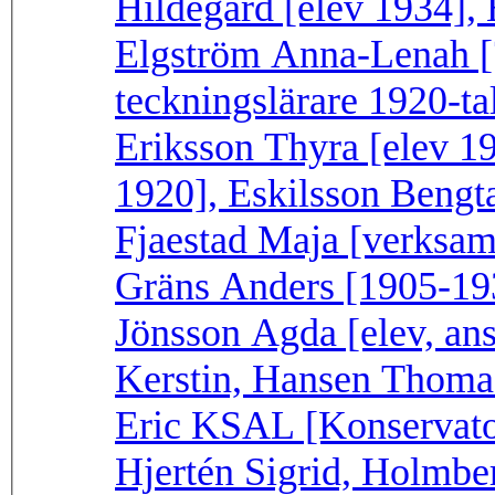
Hildegard [elev 1934],
Elgström Anna-Lenah [?
teckningslärare 1920-tal
Eriksson Thyra [elev 1
1920], Eskilsson Bengt
Fjaestad Maja [verksam
Gräns Anders [1905-193
Jönsson Agda [elev, ans
Kerstin, Hansen Thomas
Eric KSAL [Konservator
Hjertén Sigrid, Holmbe