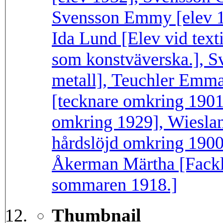
Svensson Emmy [elev 1
Ida Lund [Elev vid text
som konstväverska.], S
metall], Teuchler Emma
[tecknare omkring 1901
omkring 1929], Wieslan
hårdslöjd omkring 1900
Åkerman Märtha [Fackl
sommaren 1918.]
Thumbnail