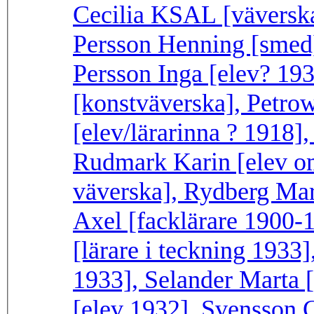
Cecilia KSAL [väverska
Persson Henning [smed]
Persson Inga [elev? 19
[konstväverska], Petro
[elev/lärarinna ? 1918],
Rudmark Karin [elev om
väverska], Rydberg Mar
Axel [facklärare 1900-1
[lärare i teckning 1933]
1933], Selander Marta 
[elev 1932], Svensson 