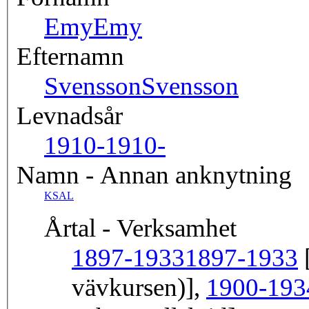
Emy
Emy
Efternamn
Svensson
Svensson
Levnadsår
1910-
1910-
Namn - Annan anknytning
KSAL
Årtal - Verksamhet
1897-1933
1897-1933
[
vävkursen)],
1900-193