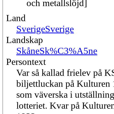
och metallslöjd]
Land
Sverige
Sverige
Landskap
Skåne
Sk%C3%A5ne
Persontext
Var så kallad frielev på 
biljettluckan på Kulture
som väverska i utställnin
lotteriet. Kvar på Kultur