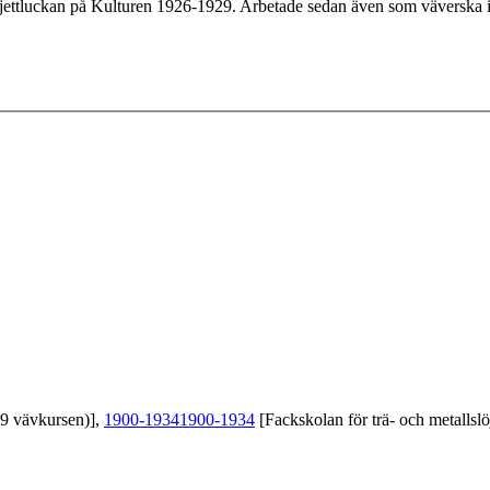
iljettluckan på Kulturen 1926-1929. Arbetade sedan även som väverska i 
39 vävkursen)],
1900-1934
1900-1934
[Fackskolan för trä- och metallslö