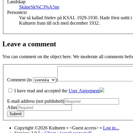
Landskap
Skåne
Sk%C3%A5ne
Persontext
Var så kallad frielev på KSAL 1929-1930. Hade först suttit i
Kulturen fram till och med december 1932.
Leave a comment
You can comment on the object here. We moderate all comments befor
Comment (in
)
I have read and accepted the
User Agreement
E-mail address (not published)
Alias
Copyright ©2026 Kulturen •
<Guest access>
•
Log in...