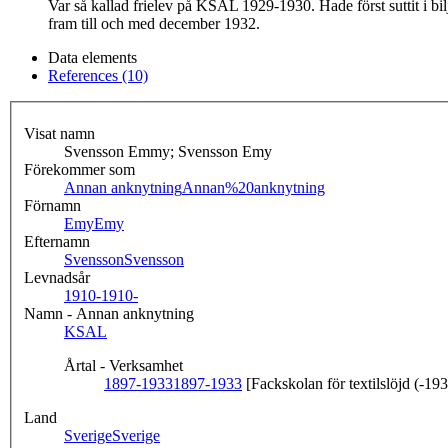
Var så kallad frielev på KSAL 1929-1930. Hade först suttit i b
fram till och med december 1932.
Data elements
References (10)
Visat namn
Svensson Emmy; Svensson Emy
Förekommer som
Annan anknytning
Annan%20anknytning
Förnamn
Emy
Emy
Efternamn
Svensson
Svensson
Levnadsår
1910-
1910-
Namn - Annan anknytning
KSAL
Årtal - Verksamhet
1897-1933
1897-1933
[Fackskolan för textilslöjd (-19
Land
Sverige
Sverige