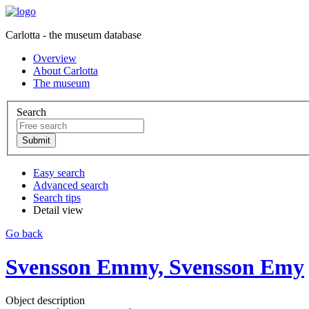
Carlotta - the museum database
Overview
About Carlotta
The museum
Search
Easy search
Advanced search
Search tips
Detail view
Go back
Svensson Emmy, Svensson Emy
Object description