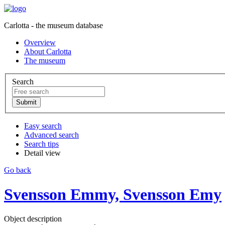
Carlotta - the museum database
Overview
About Carlotta
The museum
Search
Easy search
Advanced search
Search tips
Detail view
Go back
Svensson Emmy, Svensson Emy
Object description