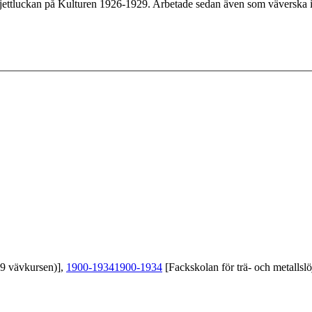
iljettluckan på Kulturen 1926-1929. Arbetade sedan även som väverska i 
39 vävkursen)],
1900-1934
1900-1934
[Fackskolan för trä- och metallslö