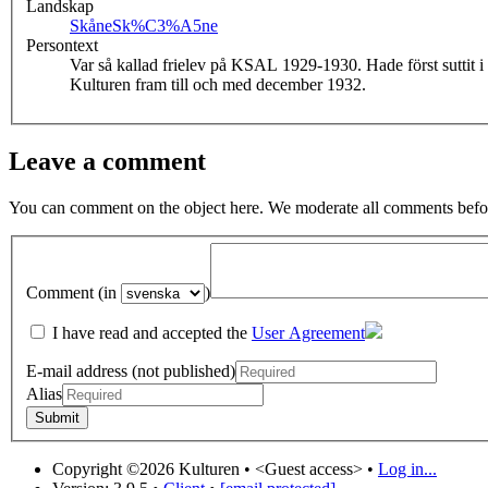
Landskap
Skåne
Sk%C3%A5ne
Persontext
Var så kallad frielev på KSAL 1929-1930. Hade först suttit i
Kulturen fram till och med december 1932.
Leave a comment
You can comment on the object here. We moderate all comments befor
Comment (in
)
I have read and accepted the
User Agreement
E-mail address (not published)
Alias
Copyright ©2026 Kulturen •
<Guest access>
•
Log in...