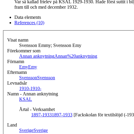
Var så kallad frielev på KSAL 1929-1930. Hade först suttit i b
fram till och med december 1932.
Data elements
References (10)
Visat namn
Svensson Emmy; Svensson Emy
Förekommer som
Annan anknytning
Annan%20anknytning
Förnamn
Emy
Emy
Efternamn
Svensson
Svensson
Levnadsår
1910-
1910-
Namn - Annan anknytning
KSAL
Årtal - Verksamhet
1897-1933
1897-1933
[Fackskolan för textilslöjd (-19
Land
Sverige
Sverige