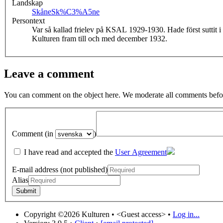
Landskap
Skåne
Sk%C3%A5ne
Persontext
Var så kallad frielev på KSAL 1929-1930. Hade först suttit i
Kulturen fram till och med december 1932.
Leave a comment
You can comment on the object here. We moderate all comments befor
Comment (in
)
I have read and accepted the
User Agreement
E-mail address (not published)
Alias
Copyright ©2026 Kulturen •
<Guest access>
•
Log in...