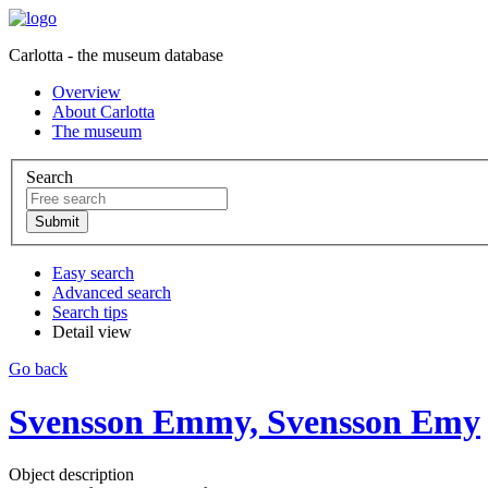
Carlotta - the museum database
Overview
About Carlotta
The museum
Search
Easy search
Advanced search
Search tips
Detail view
Go back
Svensson Emmy, Svensson Emy
Object description