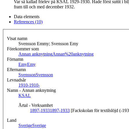
Var så kallad frielev på KSAL 1929-1930. Hade först suttit i b
fram till och med december 1932.
Data elements
References (10)
Visat namn
Svensson Emmy; Svensson Emy
Förekommer som
Annan anknytning
Annan%20anknytning
Förnamn
Emy
Emy
Efternamn
Svensson
Svensson
Levnadsår
1910-
1910-
Namn - Annan anknytning
KSAL
Årtal - Verksamhet
1897-1933
1897-1933
[Fackskolan för textilslöjd (-19
Land
Sverige
Sverige