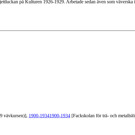
iljettluckan på Kulturen 1926-1929. Arbetade sedan även som väverska i 
39 vävkursen)],
1900-1934
1900-1934
[Fackskolan för trä- och metallslö