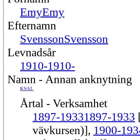
Emy
Emy
Efternamn
Svensson
Svensson
Levnadsår
1910-
1910-
Namn - Annan anknytning
KSAL
Årtal - Verksamhet
1897-1933
1897-1933
[
vävkursen)],
1900-193