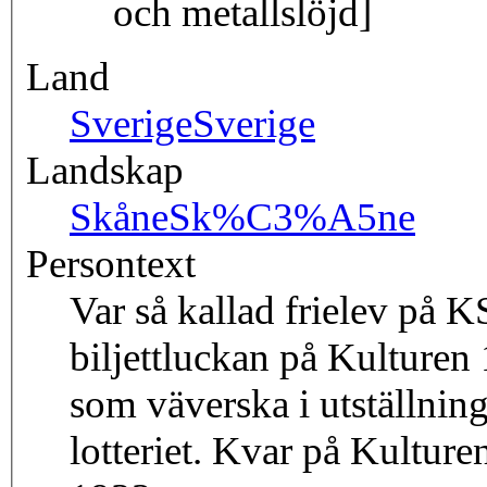
och metallslöjd]
Land
Sverige
Sverige
Landskap
Skåne
Sk%C3%A5ne
Persontext
Var så kallad frielev på 
biljettluckan på Kulture
som väverska i utställnin
lotteriet. Kvar på Kultur