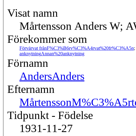
Visat namn
Mårtensson Anders W;
Förekommer som
Förvärvat från
F%C3%B6rv%C3%A4rvat%20fr%C3%A5n
anknytning
Annan%20anknytning
Förnamn
Anders
Anders
Efternamn
Mårtensson
M%C3%A5rte
Tidpunkt - Födelse
1931-11-27