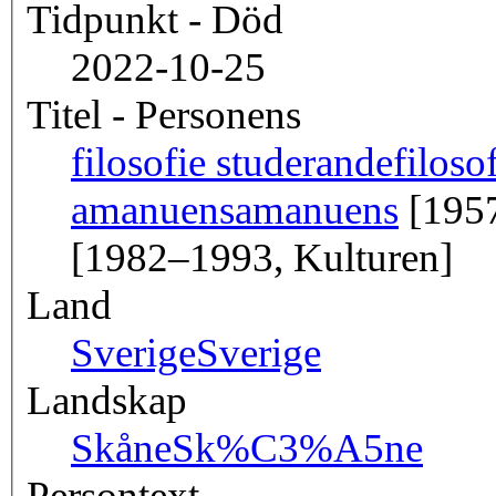
Tidpunkt - Död
2022-10-25
Titel - Personens
filosofie studerande
filos
amanuens
amanuens
[195
[1982–1993, Kulturen]
Land
Sverige
Sverige
Landskap
Skåne
Sk%C3%A5ne
Persontext