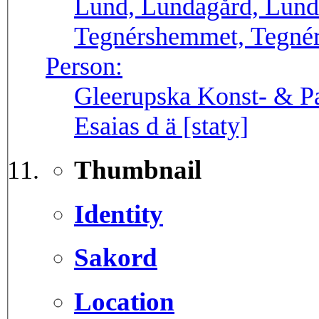
Lund, Lundagård, Lund
Tegnérshemmet, Tegnér
Person:
Gleerupska Konst- & Pa
Esaias d ä [staty]
Thumbnail
Identity
Sakord
Location