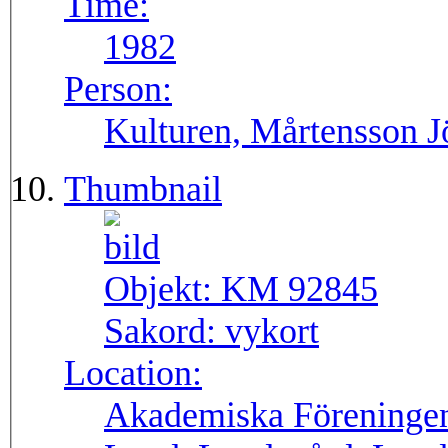
Time:
1982
Person:
Kulturen, Mårtensson J
Thumbnail
Objekt:
KM 92845
Sakord:
vykort
Location:
Akademiska Föreningen