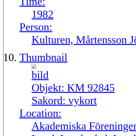
Time:
1982
Person:
Kulturen, Mårtensson J
Thumbnail
Objekt:
KM 92845
Sakord:
vykort
Location:
Akademiska Föreningen