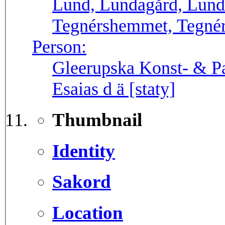
Lund, Lundagård, Lund
Tegnérshemmet, Tegnér
Person:
Gleerupska Konst- & Pa
Esaias d ä [staty]
Thumbnail
Identity
Sakord
Location