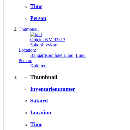
Time
Person
Thumbnail
Objekt:
KM 92813
Sakord:
vykort
Location:
Bangårdsområdet Lund, Lund
Person:
Kulturen
Thumbnail
Inventarienummer
Sakord
Location
Time