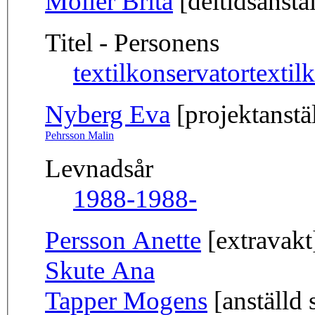
Möller Brita
[deltidsanstäl
Titel - Personens
textilkonservator
textil
Nyberg Eva
[projektanstä
Pehrsson Malin
Levnadsår
1988-
1988-
Persson Anette
[extravakt
Skute Ana
Tapper Mogens
[anställd