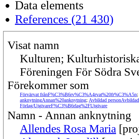
Data elements
References (21 430)
Visat namn
Kulturen; Kulturhistorisk
Föreningen För Södra Sv
Förekommer som
Förvärvat från
F%C3%B6rv%C3%A4rvat%20fr%C3%A5n
anknytning
Annan%20anknytning
;
Avbildad person
Avbilda
Förlag/Utgivare
F%C3%B6rlag%2FUtgivare
Namn - Annan anknytning
Allendes Rosa Maria
[pro