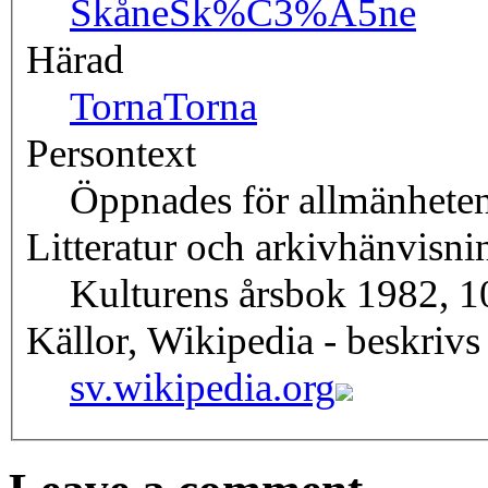
Skåne
Sk%C3%A5ne
Härad
Torna
Torna
Persontext
Öppnades för allmänhete
Litteratur och arkivhänvisni
Kulturens årsbok 1982, 10
Källor, Wikipedia - beskrivs
sv.wikipedia.org