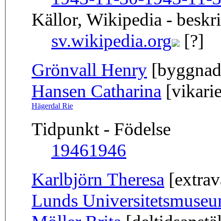
Källor, Wikipedia - beskr
sv.wikipedia.org
[?]
Grönvall Henry
[byggnads
Hansen Catharina
[vikarie
Hägerdal Rie
Tidpunkt - Födelse
1946
1946
Karlbjörn Theresa
[extrav
Lunds Universitetsmuse