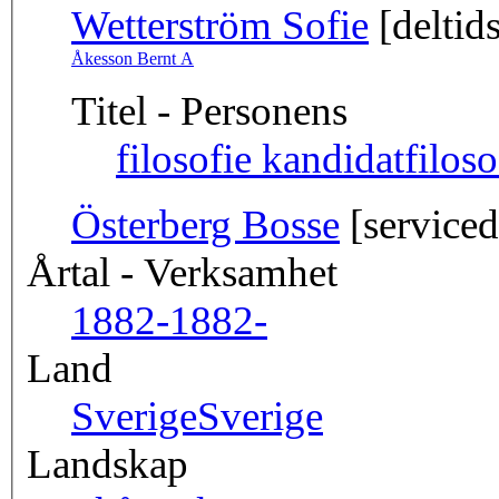
Wetterström Sofie
[deltid
Åkesson Bernt A
Titel - Personens
filosofie kandidat
filos
Österberg Bosse
[serviced
Årtal - Verksamhet
1882-
1882-
Land
Sverige
Sverige
Landskap