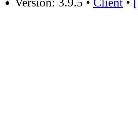
Version: 3.9.5
•
Client
•