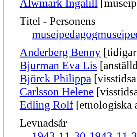
Alwmark Ingalill
[museipe
Titel - Personens
museipedagog
museipe
Anderberg Benny
[tidigar
Bjurman Eva Lis
[anställ
Björck Philippa
[visstidsa
Carlsson Helene
[visstids
Edling Rolf
[etnologiska 
Levnadsår
1943-11-30-
1943-11-3