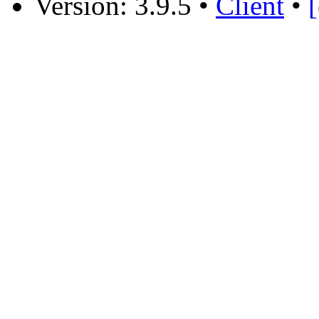
Version: 3.9.5
•
Client
•