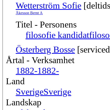
Wetterström Sofie
[deltid
Åkesson Bernt A
Titel - Personens
filosofie kandidat
filos
Österberg Bosse
[serviced
Årtal - Verksamhet
1882-
1882-
Land
Sverige
Sverige
Landskap