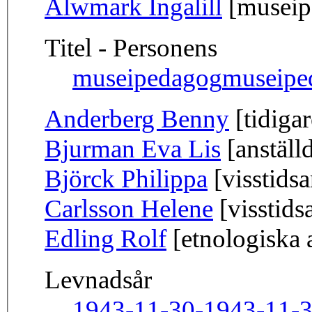
Alwmark Ingalill
[museipe
Titel - Personens
museipedagog
museipe
Anderberg Benny
[tidigar
Bjurman Eva Lis
[anställ
Björck Philippa
[visstidsa
Carlsson Helene
[visstids
Edling Rolf
[etnologiska 
Levnadsår
1943-11-30-
1943-11-3