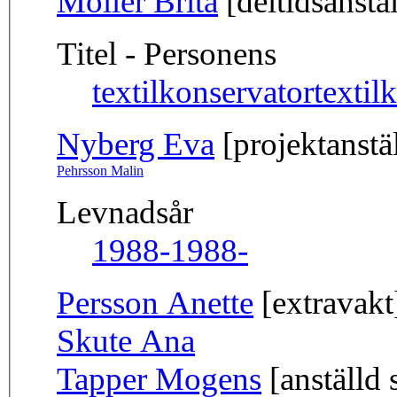
Möller Brita
[deltidsanstäl
Titel - Personens
textilkonservator
textil
Nyberg Eva
[projektanstä
Pehrsson Malin
Levnadsår
1988-
1988-
Persson Anette
[extravakt
Skute Ana
Tapper Mogens
[anställd