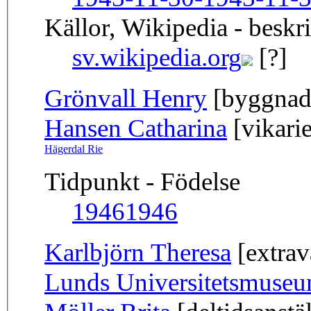
Källor, Wikipedia - beskr
sv.wikipedia.org
[?]
Grönvall Henry
[byggnads
Hansen Catharina
[vikarie
Hägerdal Rie
Tidpunkt - Födelse
1946
1946
Karlbjörn Theresa
[extrav
Lunds Universitetsmuse