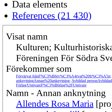
Data elements
References (21 430)
Visat namn
Kulturen; Kulturhistorisk
Föreningen För Södra Sv
Förekommer som
Förvärvat från
F%C3%B6rv%C3%A4rvat%20fr%C3%A5n
anknytning
Annan%20anknytning
;
Avbildad person
Avbilda
Förlag/Utgivare
F%C3%B6rlag%2FUtgivare
Namn - Annan anknytning
Allendes Rosa Maria
[pro