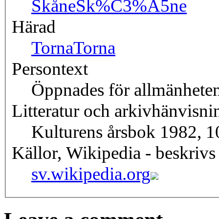
Skåne
Sk%C3%A5ne
Härad
Torna
Torna
Persontext
Öppnades för allmänhete
Litteratur och arkivhänvisni
Kulturens årsbok 1982, 10
Källor, Wikipedia - beskrivs
sv.wikipedia.org