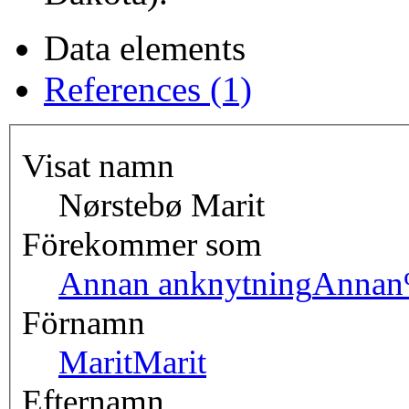
Data elements
References (1)
Visat namn
Nørstebø Marit
Förekommer som
Annan anknytning
Annan
Förnamn
Marit
Marit
Efternamn