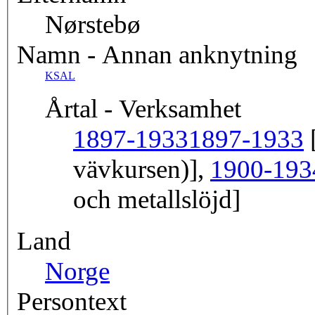
Nørstebø
Namn - Annan anknytning
KSAL
Årtal - Verksamhet
1897-1933
1897-1933
[
vävkursen)],
1900-193
och metallslöjd]
Land
Norge
Persontext