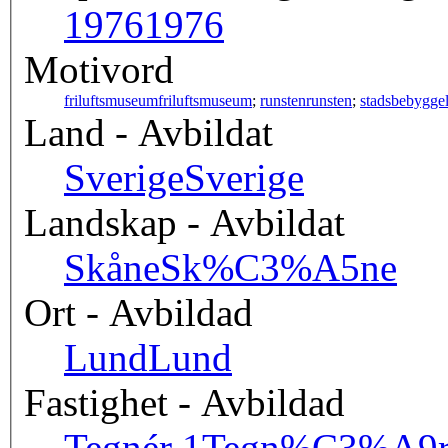
1976
1976
Motivord
friluftsmuseum
friluftsmuseum
;
runsten
runsten
;
stadsbebygge
Land - Avbildat
Sverige
Sverige
Landskap - Avbildat
Skåne
Sk%C3%A5ne
Ort - Avbildad
Lund
Lund
Fastighet - Avbildad
Tegnér 1
Tegn%C3%A9